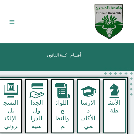
أقسام - كلية القانون
لأنش
الإرشا
اللوائ
الجدا
التسج
طة
د
ح
ول
يل
الأكادي
والنظ
الدرا
الإلكت
مي
م
سية
روني