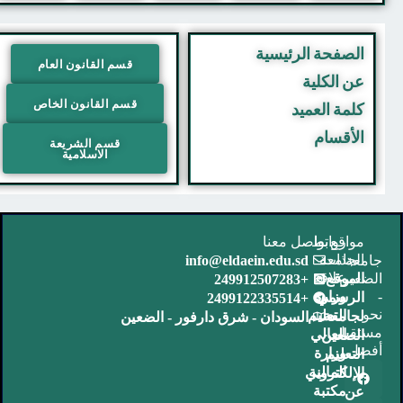
لصفحة الرئيسية
قسم القانون العام
ن الكلية
قسم القانون الخاص
لمة العميد
لأقسام
قسم الشريعة
الاسلامية
واقع
روابط
تواصل معنا
ذات
لجامعة
عة
info@eldaein.edu.sd
علاقة
عين
لموقع
+249912507283
وزارة
لرسمي
+2499122335514
التعليم
جامعة
السودان - شرق دارفور - الضعين
قبل
العالي
لضعين
ل
وزارة
لتعليم
المالية
لإلكتروني
مكتبة
ن