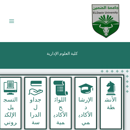
كلية العلوم الإدارية
لأنش
الإرشا
اللوائ
جداو
التسج
طة
د
ح
ل
يل
الأكادي
الأكادي
الدرا
الإلكت
مي
مية
سة
روني